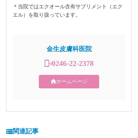
＊当院ではエクオール含有サプリメント（エク
エル）を取り扱っています。
金生皮膚科医院
0246-22-2378
ホームページ
関連記事