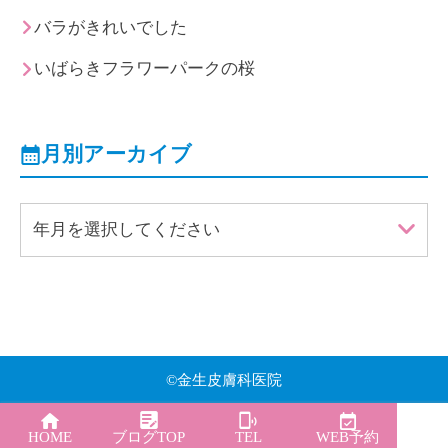
バラがきれいでした
いばらきフラワーパークの桜
月別アーカイブ
年月を選択してください
©
金生皮膚科医院
PAGE T
HOME
ブログTOP
TEL
WEB予約
OP