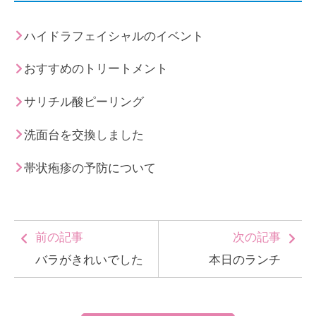
ハイドラフェイシャルのイベント
おすすめのトリートメント
サリチル酸ピーリング
洗面台を交換しました
帯状疱疹の予防について
前の記事
次の記事
バラがきれいでした
本日のランチ