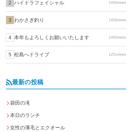
ハイドラフェイシャル
1458views
わかさぎ釣り
1409views
本年もよろしくお願いいたします
1403views
松島へドライブ
1251views
最新の投稿
袋田の滝
本日のランチ
女性の薄毛とエクオール