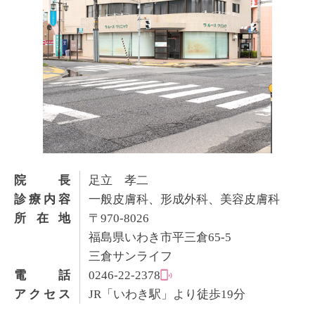
院長
足立 孝二
診療内容
一般皮膚科、形成外科、美容皮膚科
所在地
〒970-8026
福島県いわき市平三倉65-5
三倉サンライフ
電話
0246-22-2378
アクセス
JR「いわき駅」より徒歩19分