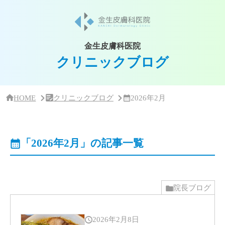
サ
イ
ド
バー・
ク
金生皮膚科医院
リ
クリニックブログ
ニッ
ク
概
要
HOME
クリニックブログ
2026年2月
「2026年2月」の記事一覧
院長ブログ
2026年2月8日