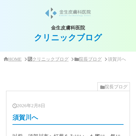
サ
イ
ド
バー・
ク
金生皮膚科医院
リ
クリニックブログ
ニッ
ク
概
要
HOME
クリニックブログ
院長ブログ
須賀川へ
院長ブログ
2026年2月8日
須賀川へ