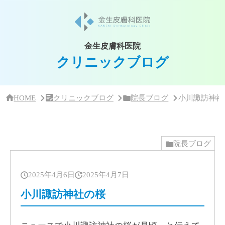
サ
イ
ド
バー・
ク
金生皮膚科医院
リ
クリニックブログ
ニッ
ク
概
要
HOME
クリニックブログ
院長ブログ
小川諏訪神社
院長ブログ
2025年4月6日
2025年4月7日
小川諏訪神社の桜