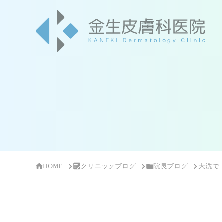
サ
イ
ド
バー・
ク
リ
ニッ
ク
概
要
HOME
クリニックブログ
院長ブログ
大洗で